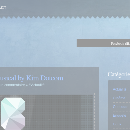
ACT
Facebook (lik
Catégorie
musical by Kim Dotcom
un commentaire »
//
Actualité
Actualité
Cinéma
Concours
Enquête
G33k