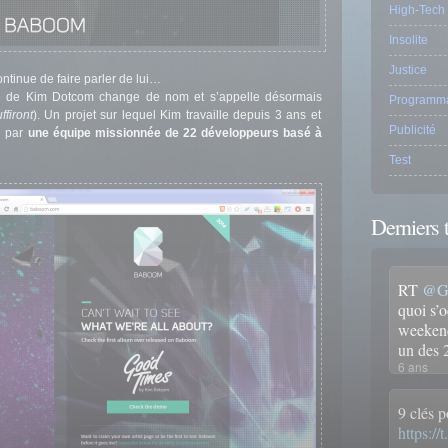
High-Tech
Insolite
Justice
tinue de faire parler de lui…
e de Kim Dotcom change de nom et s’appelle désormais
Programma
firont
). Un projet sur lequel Kim travaille depuis 3 ans et
Publicité
n par
une équipe missionnée de 22 développeurs basé à
Test
Derniers 
RT
@Gr
quoi s’
weekend
un des
6 ans
9 clés p
https:/