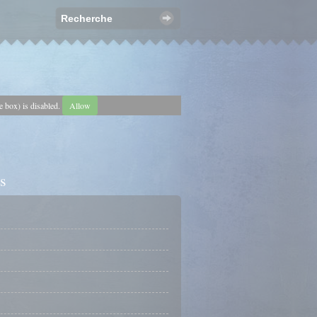
e box) is disabled.
Allow
s