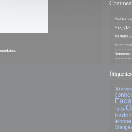
Commenta
entaire
Fabrice
da
Max_CDF
syl
dans
Z
Marie
dan
mmentaires
Benamara
Étiquette
3D
Andro
conner
Face
G
inside
Hadop
iPhone
Orange