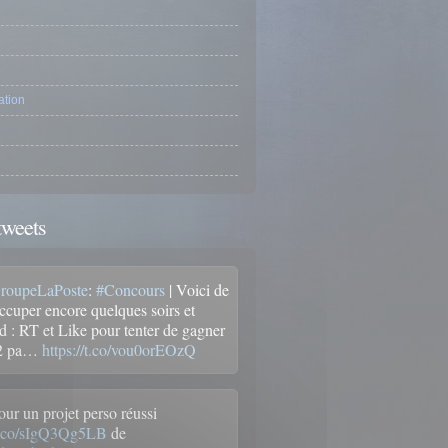
tion
tweets
oupeLaPoste
:
#Concours
| Voici de
occuper encore quelques soirs et
 : RT et Like pour tenter de gagner
 2 pa…
https://t.co/vou0orEOzQ
our un projet perso réussi
/t.co/sIgQ3Qg5LB
de