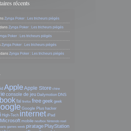
ires récents
ns
Zynga Poker : Les tricheurs piégés
dans
Zynga Poker : Les tricheurs piégés
ynga Poker : Les tricheurs piégés
s
Zynga Poker : Les tricheurs piégés
dans
Zynga Poker : Les tricheurs piégés
s
Apple
Apple Store
id
chine
ie
console de jeu
DNS
Dailymotion
book
free
geek
fai
geek
firefox
oogle
Google Plus
hacker
internet
i
iPad
High-Tech
Microsoft
mobile
neufbox
Nintendo
noel
piratage
PlayStation
paris games week