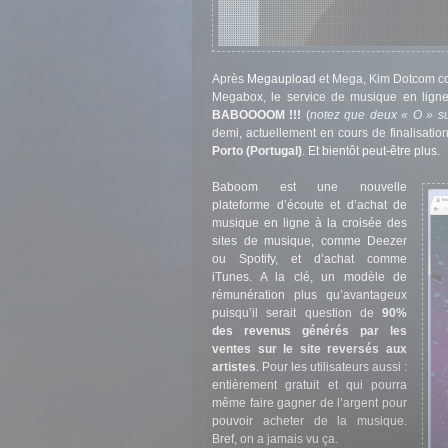
Après
Megaupload
et Mega, Kim Dotcom con
Megabox, le service de musique en lign
BABOOOOM !!!
(
notez que deux « O » suf
demi, actuellement en cours de finalisatio
Porto (Portugal)
.
Et bientôt peut-être plus
.
Baboom est une nouvelle
plateforme d’écoute et d’achat de
musique en ligne à la croisée des
sites de musique, comme Deezer
ou Spotify, et d’achat comme
iTunes. A la clé, un modèle de
rémunération plus qu’avantageux
puisqu’il serait question de
90%
des revenus générés par les
ventes sur le site reversés aux
artistes
. Pour les utilisateurs aussi :
entièrement gratuit et qui pourra
même faire gagner de l’argent pour
pouvoir acheter de la musique.
Bref, on a jamais vu ça.