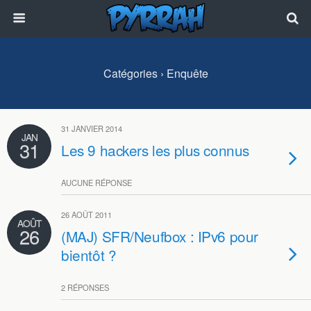
Catégories ›
Enquête
31 JANVIER 2014
JAN
31
Les 9 hackers les plus connus
AUCUNE RÉPONSE
26 AOÛT 2011
AOÛT
26
(MAJ) SFR/Neufbox : IPv6 pour
bientôt ?
2 RÉPONSES