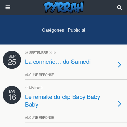
Catégories ›
Publicité
25 SEPTEMBRE 2010
SEP
25
La connerie… du Samedi
AUCUNE RÉPONSE
16 MAI 2010
MAI
16
Le remake du clip Baby Baby
Baby
AUCUNE RÉPONSE