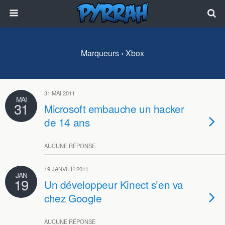
Marqueurs › Xbox
31 MAI 2011
MAI
31
Microsoft embauche un hacker
de 14 ans
AUCUNE RÉPONSE
19 JANVIER 2011
JAN
19
Un développeur Kinect s’en va
chez Google
AUCUNE RÉPONSE