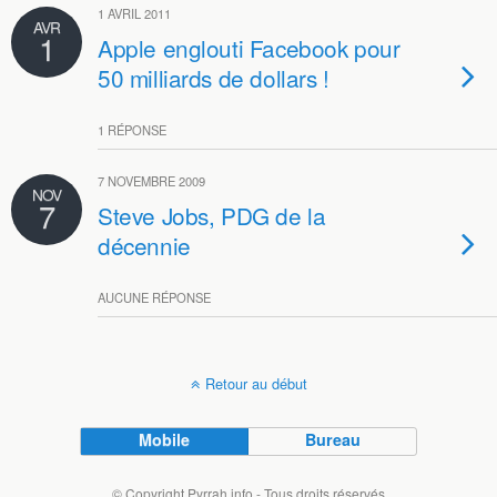
1 AVRIL 2011
AVR
1
Apple englouti Facebook pour
50 milliards de dollars !
1 RÉPONSE
7 NOVEMBRE 2009
NOV
7
Steve Jobs, PDG de la
décennie
AUCUNE RÉPONSE
Retour au début
Mobile
Bureau
© Copyright Pyrrah.info - Tous droits réservés