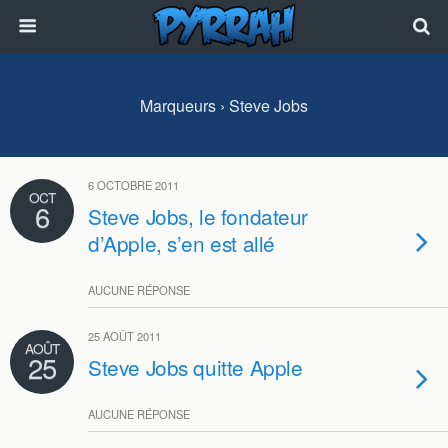
Marqueurs › Steve Jobs
6 OCTOBRE 2011
OCT
6
Steve Jobs, le fondateur
d’Apple, s’en est allé
AUCUNE RÉPONSE
25 AOÛT 2011
AOÛT
25
Steve Jobs quitte Apple
AUCUNE RÉPONSE