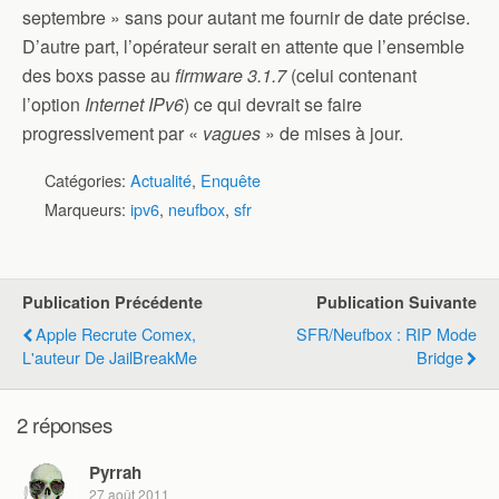
septembre » sans pour autant me fournir de date précise.
D’autre part, l’opérateur serait en attente que l’ensemble
des boxs passe au
firmware 3.1.7
(celui contenant
l’option
Internet IPv6
) ce qui devrait se faire
progressivement par «
vagues
» de mises à jour.
Catégories:
Actualité
,
Enquête
Marqueurs:
ipv6
,
neufbox
,
sfr
Publication Précédente
Publication Suivante
Apple Recrute Comex,
SFR/Neufbox : RIP Mode
L'auteur De JailBreakMe
Bridge
2 réponses
Pyrrah
27 août 2011