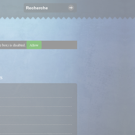
e box) is disabled.
Allow
s