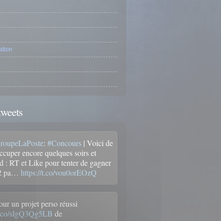
tion
tweets
oupeLaPoste
:
#Concours
| Voici de
occuper encore quelques soirs et
 : RT et Like pour tenter de gagner
 2 pa…
https://t.co/vou0orEOzQ
our un projet perso réussi
/t.co/sIgQ3Qg5LB
de