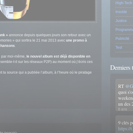
High-Tech
Insolite
Justice
Programma
unk »
annonce depuis quelques jours son retour avec un
Publicité
ories » qui sortira le 21 mai 2013 avec
une promo à
 chansons
.
Test
té par moi-même,
le nouvel album est déjà disponible en
 semble-t-il sur les réseaux P2P) au moment où j’écris ces
Derniers 
t la source qui a publiée l’album, à l’heure où le piratage
RT
@Gr
quoi s’
weekend
un des
6 ans
9 clés p
https:/