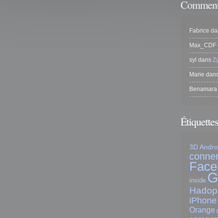
Commenta
Fabrice
da
Max_CDF
syl
dans
Z
Marie
dan
Benamara
Étiquette
3D
Andro
conner
Face
G
inside
Hadop
iPhone
Orange