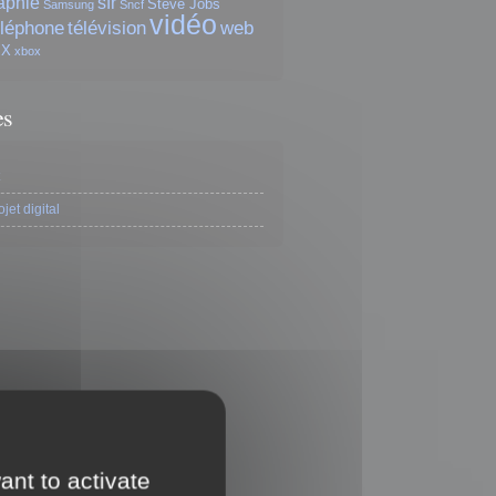
aphie
sfr
Steve Jobs
Samsung
Sncf
vidéo
éléphone
télévision
web
X
xbox
es
jet digital
ant to activate