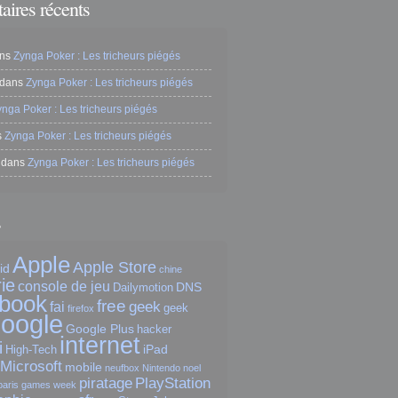
ires récents
ns
Zynga Poker : Les tricheurs piégés
dans
Zynga Poker : Les tricheurs piégés
ynga Poker : Les tricheurs piégés
s
Zynga Poker : Les tricheurs piégés
dans
Zynga Poker : Les tricheurs piégés
s
Apple
Apple Store
id
chine
ie
console de jeu
DNS
Dailymotion
book
free
geek
fai
geek
firefox
oogle
Google Plus
hacker
internet
i
iPad
High-Tech
Microsoft
mobile
neufbox
Nintendo
noel
piratage
PlayStation
paris games week