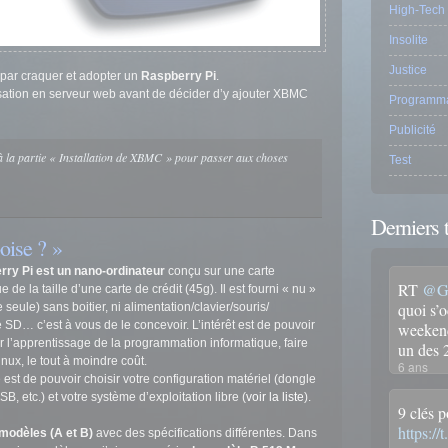
High-Tech
Insolite
Justice
ini par craquer et adopter un
Raspberry Pi
.
lisation en serveur web avant de décider d’y ajouter XBMC
Programma
Publicité
 à la partie « Installation de XBMC » pour passer aux choses
Test
Derniers 
oise ? »
ry Pi est un nano-ordinateur
conçu sur une carte
RT
@Gr
e de la taille d’une carte de crédit (45g). Il est fourni « nu »
quoi s’
 seule) sans boitier, ni alimentation/clavier/souris/
 SD… c’est à vous de le concevoir. L’intérêt est de pouvoir
weekend
 l’apprentissage de la programmation informatique, faire
un des
inux, le tout à moindre coût.
6 ans
est de pouvoir choisir votre configuration matériel (dongle
SB, etc.) et votre système d’exploitation libre (
voir la liste
).
9 clés p
https:/
2 modèles (A et B)
avec des spécifications différentes. Dans