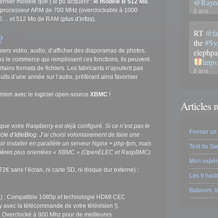
@Rayed
dernier modèle que j’ai pu acquérir :
le modèle B 512 Mo
.
6 ans
processeur ARM de 700 MHz (overclockable à 1000
SB2… et 512 Mo de RAM (
plus d’infos
).
RT
@fa
?
the
#Sy
iers vidéo, audio, d’afficher des diaporamas de photos.
elephpa
ans le commerce qui remplissent ces fonctions, ils peuvent
http
rtains formats de fichiers. Les fabricants n’ajoutent pas
6 ans
its d’une année sur l’autre, préférant ainsi favoriser
 mien avec le logiciel open-source
XBMC
!
Articles 
 que votre Raspberry est déjà configuré. Si ce n’est pas le
Fermer un 
icle d’IdleBlog
. J
‘ai choisi volontairement de faire une
 installer en parallèle un serveur Nginx + php-fpm, mais
Test du S
lières
plus orientées « XBMC » (OpenELEC et RaspBMC).
Mon expér
 72€ sans l’écran, ni carte SD, ni disque dur externe) :
Les 9 hack
Baboom, l
e) : Compatible 1080p et technologie HDMI CEC
y avec la télécommande de votre télévision !).
: Overclocké à 900 Mhz pour de meilleures