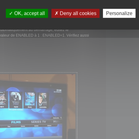
ichier
/etc/udev/rules.d/99-input.rules
:
OK, accept all
Deny all cookies
Personalize
, MODE="0660"
ODE="0660"
commande :
xmbc-standalone
utomatiquement au démarrage, éditez le
 valeur de ENABLED à 1 :
ENABLED=1
. Vérifiez aussi