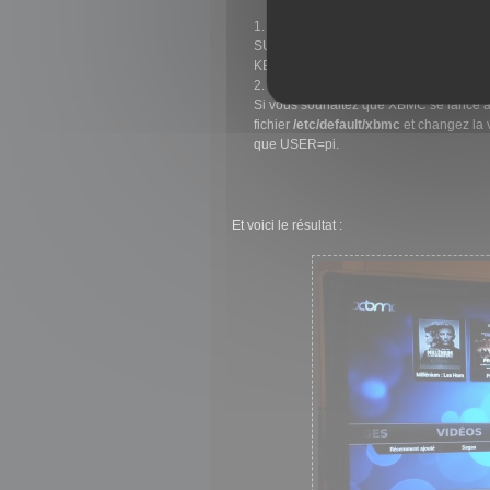
Ajoutez les lignes suivantes dans le f
SUBSYSTEM=="input", GROUP="input"
KERNEL=="tty[0-9]*", GROUP="tty", M
Enfin, lancez l’application avec la 
Si vous souhaitez que XBMC se lance a
fichier
/etc/default/xbmc
et changez la
que
USER=pi
.
Et voici le résultat :