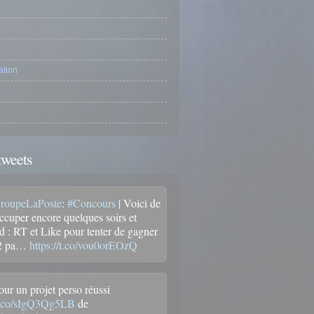
tion
tweets
oupeLaPoste
:
#Concours
| Voici de
occuper encore quelques soirs et
 : RT et Like pour tenter de gagner
 2 pa…
https://t.co/vou0orEOzQ
our un projet perso réussi
/t.co/sIgQ3Qg5LB
de