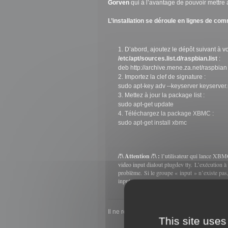
Gorven
qui à l’avantage de pouvoir mettre 
L’installation se déroule en lignes de c
D’abord, ajoutez le dépôt suivant à vo
/etc/apt/sources.list.d/raspbian.list
:
deb http://archive.mene.za.net/raspbian
Importez la clef de signature :
sudo apt-key adv --keyserver keyserve
Mettez à jour la package list :
sudo apt-get update
Téléchargez la package XBMC :
sudo apt-get install xbmc
/!\ Attention /!\ :
l’utilisateur qui lance XBM
video input dialout plugdev tty
. L’exécution à 
problème. Si le groupe « input » n’existe pa
input
.
Il ne reste plus que quelques paramètres à
This site uses