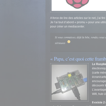
A force de lire des articles sur le net, j’ai f
Je l’ai tout d’abord « promu » pour une uti
pour créer un mediacenter.
Si vous connaissez déjà la bête, rendez-vous
sérieuses
« Papa, c’est quoi cette framb
Le Raspber
électroniqu
(carte mère
écran/carte
encourager
découvrir l
L’avantage 
Wifi, hub U
Il existe 