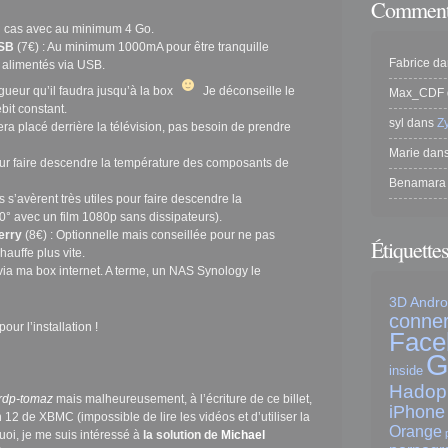
Commenta
 cas avec au minimum 4 Go.
USB
(7€) : Au minimum 1000mA pour être tranquille
Fabrice
da
 alimentés via USB.
gueur qu’il faudra jusqu’à la box
Je déconseille le
Max_CDF
ébit constant.
syl
dans
Z
sera placé derrière la télévision, pas besoin de prendre
Marie
dan
our faire descendre la température des composants de
Benamara
 s’avèrent très utiles pour faire descendre la
70° avec un film 1080p sans dissipateurs).
erry
(8€) : Optionnelle mais conseillée pour ne pas
Étiquette
hauffe plus vite.
ia ma box internet. A terme, un NAS Synology le
3D
Andro
conner
our l’installation !
Face
G
inside
Hadop
rdp-tomaz
mais malheureusement, à l’écriture de ce billet,
iPhone
 12 de XBMC (impossible de lire les vidéos et d’utiliser la
Orange
oi, je me suis intéressé à
la solution de
Michael