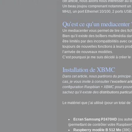
cet article, nous allons nous intéresser au 
Un beau joujou comprenant notamment un 
MHz), un port Ethernet 10/100, 2 ports U
Qu’est ce qu’un mediacenter 
Un mediacenter vous permet de lire des fich
Bien qu’il existe des boîtiers multimédia d
être limités par des incompatibilités avec ce
toujours de nouvelles fonctions à leurs produ
l’arrivée de nouveaux modèles.
C’est pourquoi je me suis décidé à créer le
Installation de XBMC
Dans cet article, nous partirons du principe
cas, je vous invite à consulter l’
excellent art
configuration Raspbian + XBMC pour pouvoir
sachez qu’
i
l existe des
distributions particu
Le matériel que j’ai utilisé (pour un total de
Ecran Samsung P2470HD
(ou autr
(permettant de contrôler votre Raspberr
Raspberry modèle B 512 Mo
(38€) 