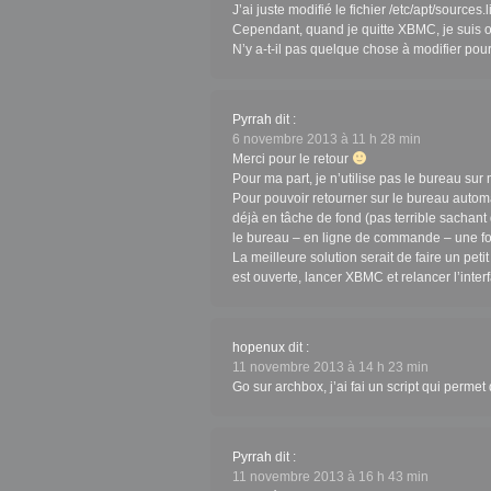
J’ai juste modifié le fichier /etc/apt/sources.li
Cependant, quand je quitte XBMC, je suis ob
N’y a-t-il pas quelque chose à modifier po
Pyrrah
dit :
6 novembre 2013 à 11 h 28 min
Merci pour le retour
Pour ma part, je n’utilise pas le bureau sur 
Pour pouvoir retourner sur le bureau autom
déjà en tâche de fond (pas terrible sach
le bureau – en ligne de commande – une fo
La meilleure solution serait de faire un petit
est ouverte, lancer XBMC et relancer l’inte
hopenux
dit :
11 novembre 2013 à 14 h 23 min
Go sur archbox, j’ai fai un script qui permet 
Pyrrah
dit :
11 novembre 2013 à 16 h 43 min