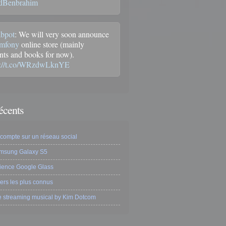
Benbrahim
bpot
: We will very soon announce
mfony
online store (mainly
nts and books for now).
s://t.co/WRzdwLknYE
récents
compte sur un réseau social
amsung Galaxy S5
ience Google Glass
ers les plus connus
e streaming musical by Kim Dotcom