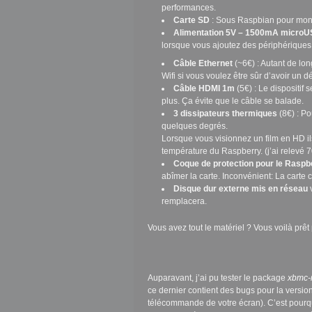
performances.
Carte SD
: Sous Raspbian pour mon
Alimentation 5V – 1500mA micro
lorsque vous ajoutez des périphériques
Câble Ethernet
(~6€) : Autant de lon
Wifi si vous voulez être sûr d’avoir un d
Câble HDMI 1m
(5€) : Le dispositif 
plus. Ça évite que le câble se balade.
3 dissipateurs thermiques
(8€) : P
quelques degrés.
Lorsque vous visionnez un film en HD ils
température du Raspberry. (j’ai relevé 
Coque de protection pour le Raspb
abîmer la carte. Inconvénient: La carte c
Disque dur externe mis en réseau
v
remplacera.
Vous avez tout le matériel ? Vous voilà prêt p
Auparavant, j’ai pu tester le package
xbmc-
ce dernier contient des bugs pour la version
télécommande de votre écran). C’est pourqu