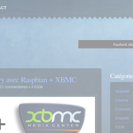
ACT
Facebook (lik
Catégorie
rry avec Raspbian + XBMC
21 commentaires »
//
G33k
Actualité
Cinéma
Concours
Enquête
G33k