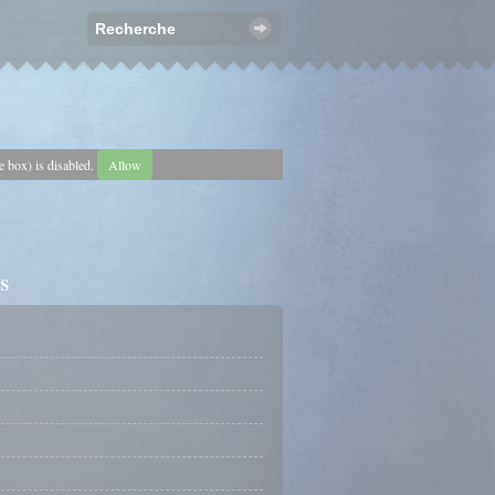
e box) is disabled.
Allow
s