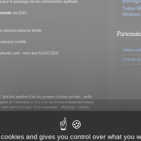
pornogr
à jour le package via les commandes aptitude.
t
Twitter
ommande
via SSH :
Windows
s sources dans le fichier
Partenair
 wheezy contrib
J'délire.net
r.ubuntu.com --recv-key 5243CDED
Chef de pro
C doit être membre d’un des groupes système suivants :
audio
partir de l’utilisateur
pi
(ou
root
) ne posera normalement aucun
s, vous pouvez le créer via la commande :
addgroup --system
 configurer pour que XBMC se lance correctement :
 cookies and gives you control over what you w